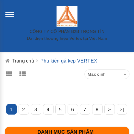
CÔNG TY CỔ PHẦN B2B TRỌNG TÍN
Đại diện thương hiệu Vertex tại Việt Nam
Trang chủ
Phụ kiện gá kẹp VERTEX
Mặc định
1
2
3
4
5
6
7
8
>
>|
DANH MỤC SẢN PHẨM