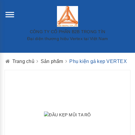
CÔNG TY CỔ PHẦN B2B TRỌNG TÍN
Đại diện thương hiệu Vertex tại Việt Nam
Trang chủ
Sản phẩm
Phụ kiện gá kẹp VERTEX