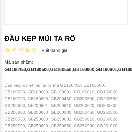
ĐẦU KẸP MŨI TA RÔ
Viết đánh giá
Mã sản phẩm:
GB160450,GB160500,GB160550,GB160600,GB160601,GB160
Đầu kẹp, collet mũi ta rô mã GB160450, GB160500,
GB160550, GB160600, GB160601, GB160610, GB160620,
GB160700, GB160800, GB200450, GB200500, GB200550,
GB200600, GB200601, GB200610, GB200620, GB200700,
GB200800, GB200850, GB200900, GB250450, GB250500,
GB250550, GB250600, GB250601, GB250610, GB250620,
GB250700, GB250800, GB250850, GB250900, GB251000,