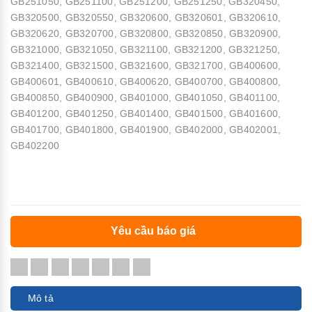
GB251050, GB251100, GB251200, GB251250, GB320450,
GB320500, GB320550, GB320600, GB320601, GB320610,
GB320620, GB320700, GB320800, GB320850, GB320900,
GB321000, GB321050, GB321100, GB321200, GB321250,
GB321400, GB321500, GB321600, GB321700, GB400600,
GB400601, GB400610, GB400620, GB400700, GB400800,
GB400850, GB400900, GB401000, GB401050, GB401100,
GB401200, GB401250, GB401400, GB401500, GB401600,
GB401700, GB401800, GB401900, GB402000, GB402001,
GB402200
Yêu cầu báo giá
Mô tả