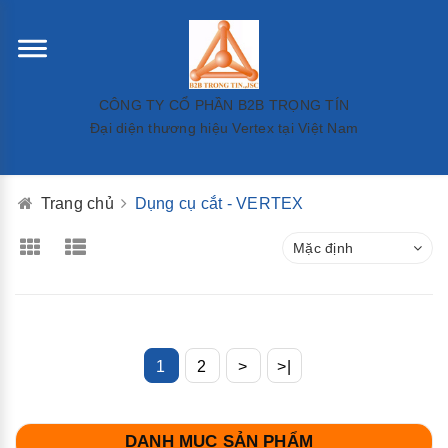
CÔNG TY CỔ PHẦN B2B TRỌNG TÍN
Đại diện thương hiệu Vertex tại Việt Nam
Trang chủ
Dụng cụ cắt - VERTEX
Mặc định
1
2
>
>|
DANH MỤC SẢN PHẨM