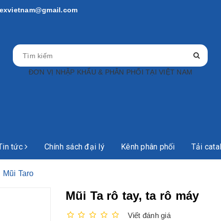
rtexvietnam@gmail.com
ĐƠN VỊ NHẬP KHẨU & PHÂN PHỐI TẠI VIỆT NAM
Tin tức
Chính sách đại lý
Kênh phân phối
Tải cata
Mũi Taro
Mũi Ta rô tay, ta rô máy
Viết đánh giá