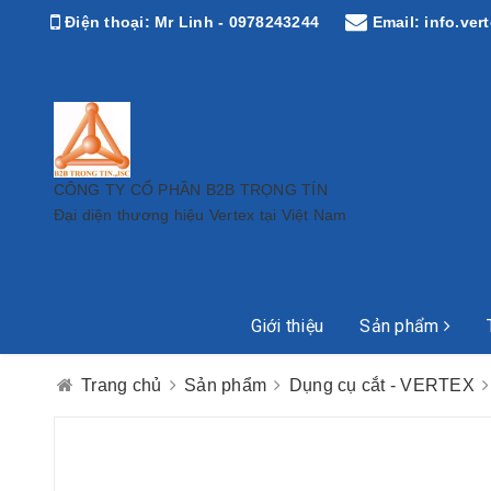
Điện thoại:
Mr Linh - 0978243244
Email:
info.ve
CÔNG TY CỔ PHẦN B2B TRỌNG TÍN
Đại diện thương hiệu Vertex tại Việt Nam
Giới thiệu
Sản phẩm
Trang chủ
Sản phẩm
Dụng cụ cắt - VERTEX