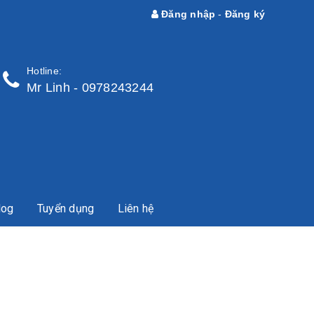
Đăng nhập
-
Đăng ký
Hotline:
Mr Linh - 0978243244
log
Tuyển dụng
Liên hệ