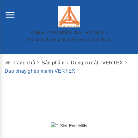
CÔNG TY CỔ PHẦN B2B TRỌNG TÍN
Đại diện thương hiệu Vertex tại Việt Nam
Trang chủ
Sản phẩm
Dụng cụ cắt - VERTEX
Dao phay ghép mảnh VERTEX