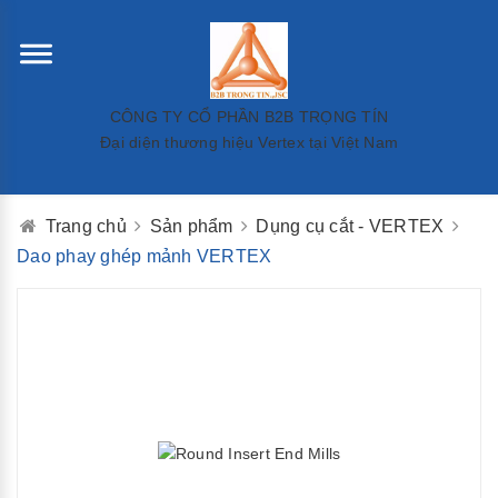
CÔNG TY CỔ PHẦN B2B TRỌNG TÍN
Đại diện thương hiệu Vertex tại Việt Nam
Trang chủ
Sản phẩm
Dụng cụ cắt - VERTEX
Dao phay ghép mảnh VERTEX