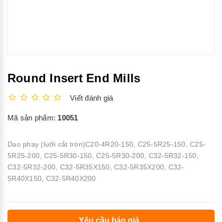
Round Insert End Mills
Viết đánh giá
Mã sản phẩm:
10051
Dao phay (lưỡi cắt tròn)C20-4R20-150, C25-5R25-150, C25-
5R25-200, C25-5R30-150, C25-5R30-200, C32-5R32-150,
C32-5R32-200, C32-5R35X150, C32-5R35X200, C32-
5R40X150, C32-5R40X200
Yêu cầu báo giá