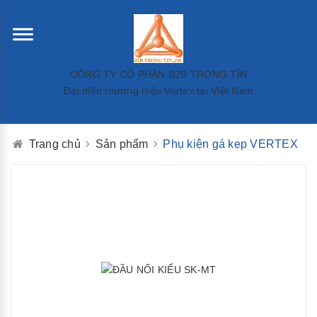
CÔNG TY CỔ PHẦN B2B TRỌNG TÍN
Đại diện thương hiệu Vertex tại Việt Nam
Trang chủ
Sản phẩm
Phụ kiện gá kẹp VERTEX