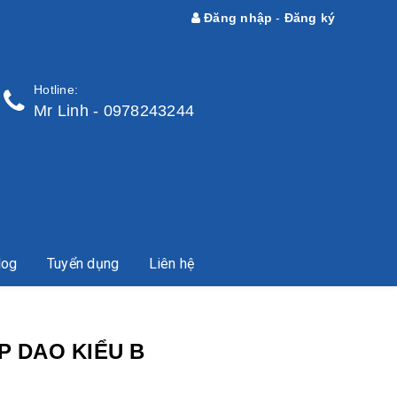
Đăng nhập
-
Đăng ký
Hotline:
Mr Linh - 0978243244
log
Tuyển dụng
Liên hệ
P DAO KIỂU B