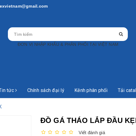
rtexvietnam@gmail.com
ĐƠN VỊ NHẬP KHẨU & PHÂN PHỐI TẠI VIỆT NAM
Tin tức
Chính sách đại lý
Kênh phân phối
Tải cata
X
ĐỒ GÁ THÁO LẮP ĐẦU KẸ
Viết đánh giá