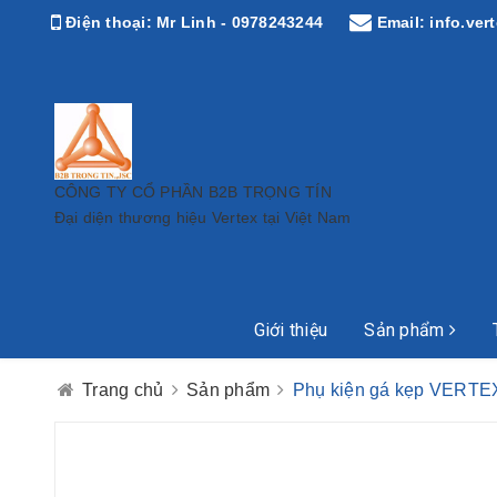
Điện thoại:
Mr Linh - 0978243244
Email:
info.ve
CÔNG TY CỔ PHẦN B2B TRỌNG TÍN
Đại diện thương hiệu Vertex tại Việt Nam
Giới thiệu
Sản phẩm
Trang chủ
Sản phẩm
Phụ kiện gá kẹp VERTE