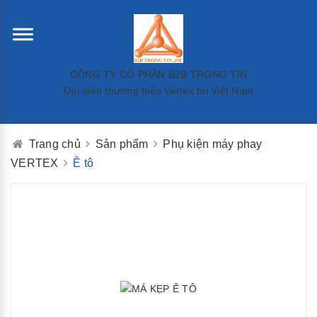
CÔNG TY CỔ PHẦN B2B TRỌNG TÍN
Đại diện thương hiệu Vertex tại Việt Nam
Trang chủ
Sản phẩm
Phụ kiện máy phay
VERTEX
Ê tô