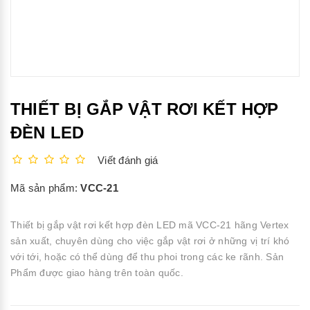
THIẾT BỊ GẮP VẬT RƠI KẾT HỢP
ĐÈN LED
Viết đánh giá
Mã sản phẩm:
VCC-21
Thiết bị gắp vật rơi kết hợp đèn LED mã VCC-21 hãng Vertex
sản xuất, chuyên dùng cho việc gắp vật rơi ở những vị trí khó
với tới, hoặc có thể dùng để thu phoi trong các ke rãnh. Sản
Phẩm được giao hàng trên toàn quốc.